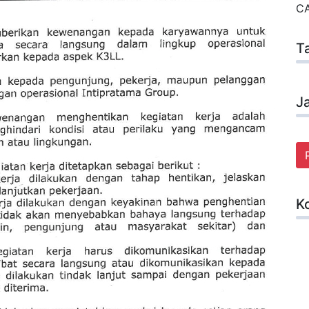
CA
T
J
K