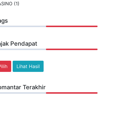
SINO (1)
ags
ajak Pendapat
Lihat Hasil
omantar Terakhir