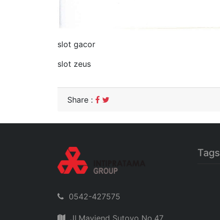
slot gacor
slot zeus
Share :
Tags
0542-427575
Jl.Mayjend Sutoyo No.47