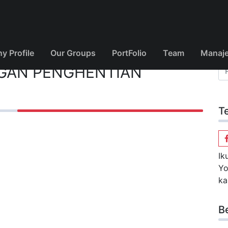
 Profile
Our Groups
PortFolio
Team
Manaj
GAN PENGHENTIAN
T
Ik
Yo
ka
B