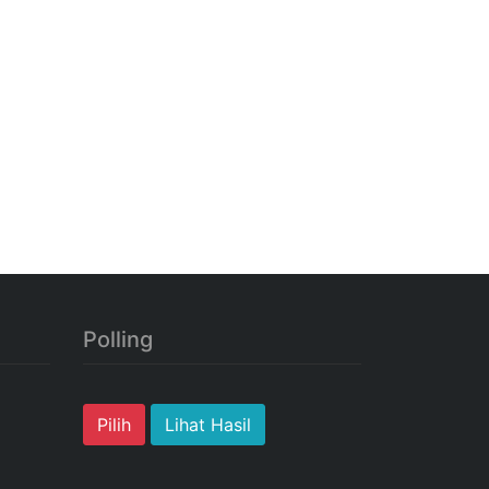
Polling
Lihat Hasil